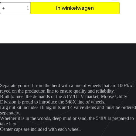
Velg
In winkelwagen
Moose
112M
12x7
4/110
4+3
aantal
Separate yourself from the herd with a line of wheels that are 100% x-
rayed on the production line to ensure quality and reliability.
Built to meet the demands of the ATV/UTV market, Moose Utility
Division is proud to introduce the 548X line of wheels.
Lug nut kit includes 16 lug nuts and 4 valve stems and must be ordered
separately.
Whether it is in the woods, deep mud or sand, the 548X is prepared to
take it on.
Center caps are included with each wheel.