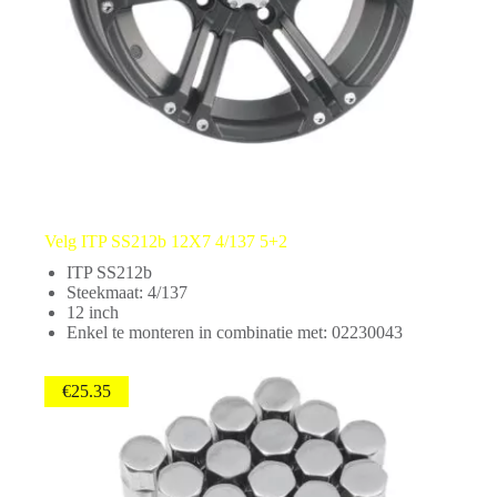
Velg ITP SS212b 12X7 4/137 5+2
ITP SS212b
Steekmaat: 4/137
12 inch
Enkel te monteren in combinatie met: 02230043
€
25.35