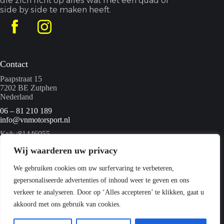
die zich richt op alles wat met een quad of
side by side te maken heeft.
Contact
Paapstraat 15
7202 BE Zutphen
Nederland
06 – 81 210 189
info@vnmotorsport.nl
Kvk :81446055
BTW nummer: NL862095840B01
Wij waarderen uw privacy
We gebruiken cookies om uw surfervaring te verbeteren,
Menu
gepersonaliseerde advertenties of inhoud weer te geven en ons
Home
verkeer te analyseren. Door op ‘Alles accepteren’ te klikken, gaat u
Quads
akkoord met ons gebruik van cookies.
Webshop
Over ons