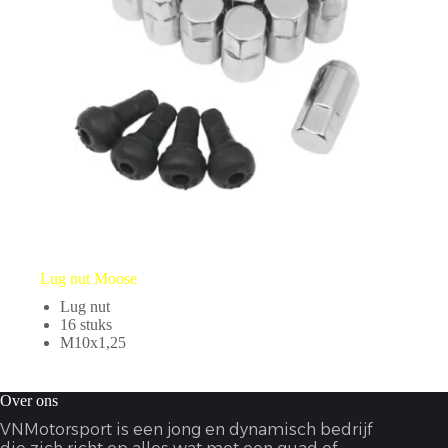
Lug nut Moose
Lug nut
16 stuks
M10x1,25
Over ons
VNMotorsport is een jong en dynamisch bedrijf