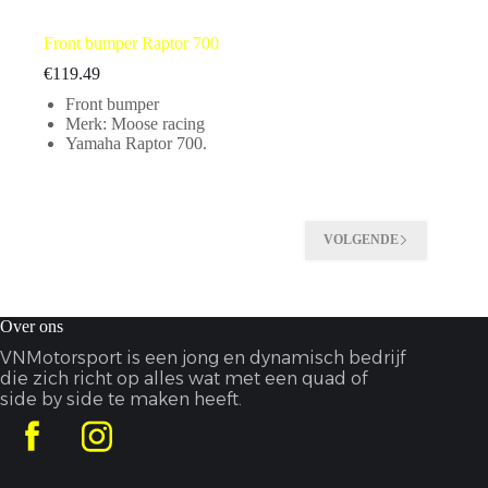
Front bumper Raptor 700
€
119.49
Front bumper
Merk: Moose racing
Yamaha Raptor 700.
VOLGENDE
Over ons
VNMotorsport is een jong en dynamisch bedrijf
die zich richt op alles wat met een quad of
side by side te maken heeft.