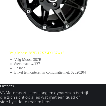
Velg Moose 387B 12X7 4X137 4+3
Velg Moose 387B
Steekmaat: 4/137
12 inch
Enkel te monteren in combinatie met: 02320204
Over ons
VNMotorsport is een jong en dynamisch bedrijf
die zich richt op alles wat met een quad of
side by side te maken heeft.