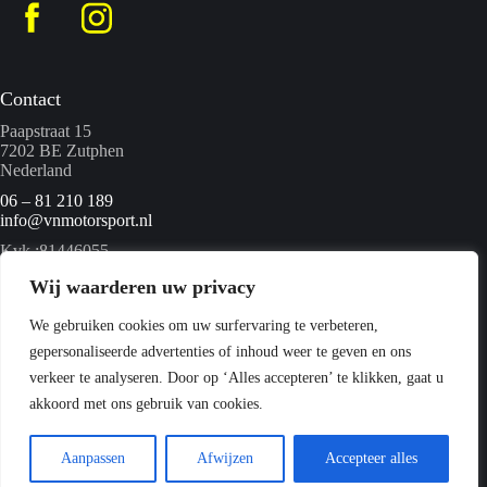
Contact
Paapstraat 15
7202 BE Zutphen
Nederland
06 – 81 210 189
info@vnmotorsport.nl
Kvk :81446055
BTW nummer: NL862095840B01
Wij waarderen uw privacy
We gebruiken cookies om uw surfervaring te verbeteren,
Menu
gepersonaliseerde advertenties of inhoud weer te geven en ons
Home
verkeer te analyseren. Door op ‘Alles accepteren’ te klikken, gaat u
Quads
akkoord met ons gebruik van cookies.
Webshop
Over ons
Contact
Aanpassen
Afwijzen
Accepteer alles
Copyright © 2026 VN Motorsport -
Privacyverklaring
-