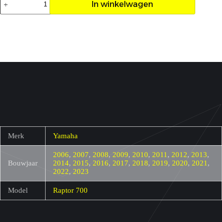
In winkelwagen
cover
Raptor
700
aantal
Merk
Yamaha
2006
,
2007
,
2008
,
2009
,
2010
,
2011
,
2012
,
2013
,
Bouwjaar
2014
,
2015
,
2016
,
2017
,
2018
,
2019
,
2020
,
2021
,
2022
,
2023
Model
Raptor 700