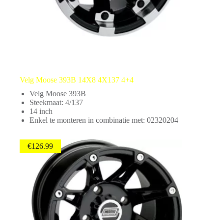
Velg Moose 393B 14X8 4X137 4+4
Velg Moose 393B
Steekmaat: 4/137
14 inch
Enkel te monteren in combinatie met: 02320204
€
126.99