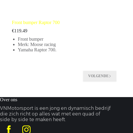
Front bumper Raptor 700
€
119.49
Front bumper
Merk: Moose racing
Yamaha Raptor 700.
VOLGENDE
Over ons
VNMotorsport is een jong en dynamisch bedrijf
die zich richt op alles wat met een quad of
side by side te maken heeft.