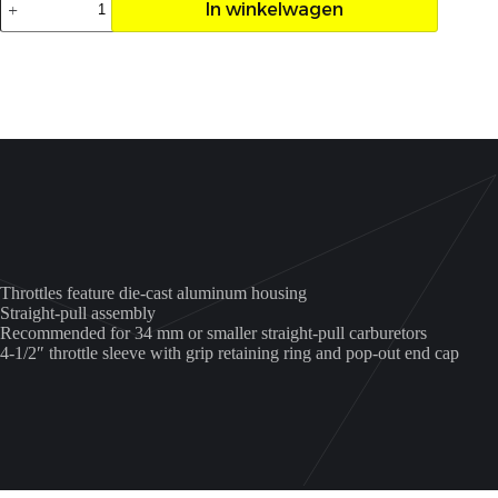
In winkelwagen
motion
pro
Raptor
700
aantal
Throttles feature die-cast aluminum housing
Straight-pull assembly
Recommended for 34 mm or smaller straight-pull carburetors
4-1/2″ throttle sleeve with grip retaining ring and pop-out end cap