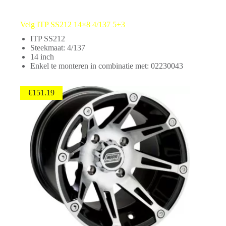
Velg ITP SS212 14×8 4/137 5+3
ITP SS212
Steekmaat: 4/137
14 inch
Enkel te monteren in combinatie met: 02230043
€
151.19