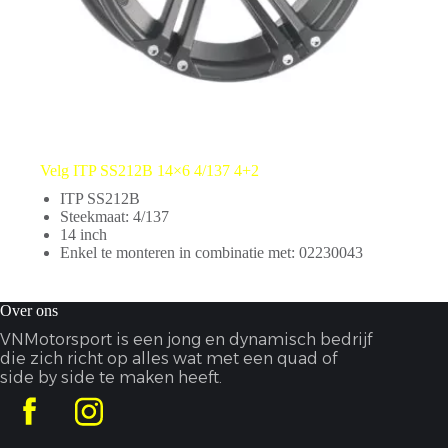
Velg ITP SS212B 14×6 4/137 4+2
ITP SS212B
Steekmaat: 4/137
14 inch
Enkel te monteren in combinatie met: 02230043
Over ons
VNMotorsport is een jong en dynamisch bedrijf
die zich richt op alles wat met een quad of
side by side te maken heeft.