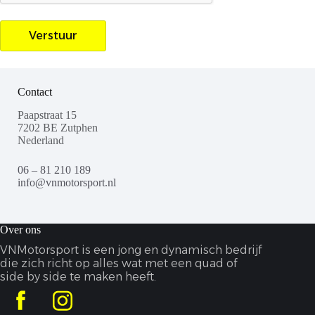
Contact
Paapstraat 15
7202 BE Zutphen
Nederland
06 – 81 210 189
info@vnmotorsport.nl
Over ons
VNMotorsport is een jong en dynamisch bedrijf
die zich richt op alles wat met een quad of
side by side te maken heeft.