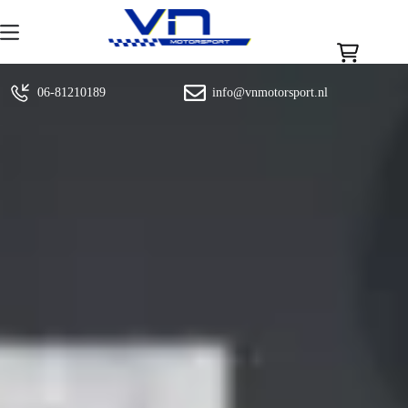
Ga
naar
de
inhoud
Winkelwag
06-81210189
info@vnmotorsport.nl