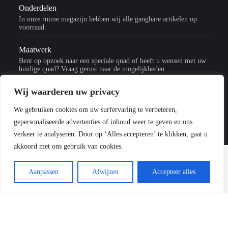
Onderdelen
In onze ruime magazijn hebben wij alle gangbare artikelen op
voorraad.
Maatwerk
Bent op opzoek naar een speciale quad of heeft u wensen met uw
huidige quad? Vraag gerust naar de mogelijkheden.
Wij waarderen uw privacy
We gebruiken cookies om uw surfervaring te verbeteren,
gepersonaliseerde advertenties of inhoud weer te geven en ons
verkeer te analyseren. Door op ‘Alles accepteren’ te klikken, gaat u
akkoord met ons gebruik van cookies.
Aanpassen
Afwijzen
Accepteer alles
QUADS
€8.500,-
€