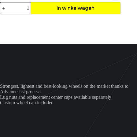
Velg
In winkelwagen
ITP
SS212b
12X7
4/110
5+2
aantal
Strongest, lightest and best-looking wheels on the market thanks to
Advancecast process
Lug nuts and replacement center caps available separately
Custom wheel cap included