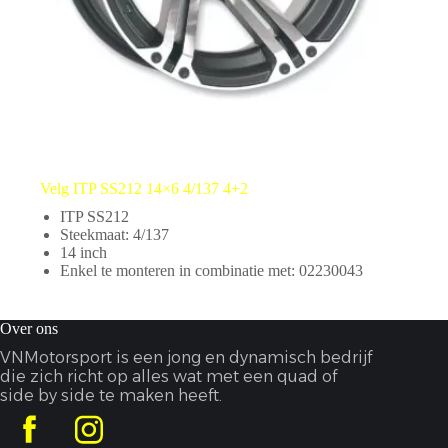
Velg ITP SS212 14×6 4/137 4+2
ITP SS212
Steekmaat: 4/137
14 inch
Enkel te monteren in combinatie met: 02230043
Over ons
VNMotorsport is een jong en dynamisch bedrijf
die zich richt op alles wat met een quad of
side by side te maken heeft.