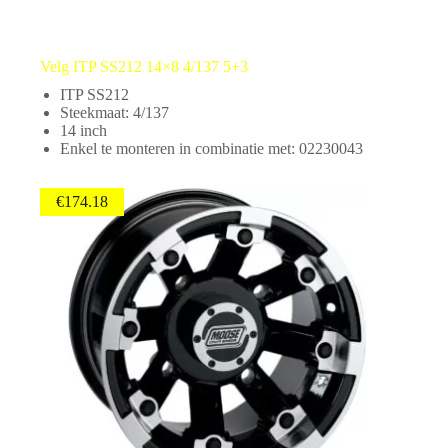
Velg ITP SS212 14×8 4/137 5+3
ITP SS212
Steekmaat: 4/137
14 inch
Enkel te monteren in combinatie met: 02230043
€
174.18