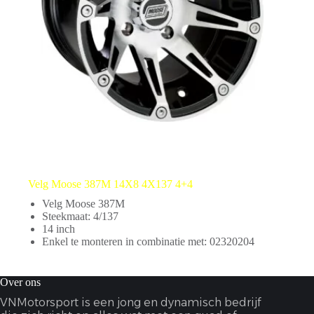
Velg Moose 387M 14X8 4X137 4+4
Velg Moose 387M
Steekmaat: 4/137
14 inch
Enkel te monteren in combinatie met: 02320204
Over ons
VNMotorsport is een jong en dynamisch bedrijf