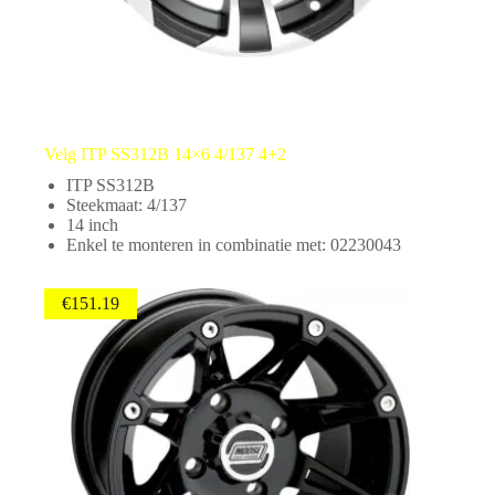
Velg ITP SS312B 14×6 4/137 4+2
ITP SS312B
Steekmaat: 4/137
14 inch
Enkel te monteren in combinatie met: 02230043
€
151.19