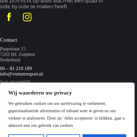
die zich richt op alles wat met een quad of
side by side te maken heeft.
Contact
Paapstraat 15
7202 BE Zutphen
Nederland
06 – 81 210 189
info@vnmotorsport.nl
Kvk :81446055
BTW nummer: NL862095840B01
Wij waarderen uw privacy
We gebruiken cookies om uw surfervaring te verbeteren,
Menu
gepersonaliseerde advertenties of inhoud weer te geven en ons
Home
verkeer te analyseren. Door op ‘Alles accepteren’ te klikken, gaat u
Quads
akkoord met ons gebruik van cookies.
Webshop
Over ons