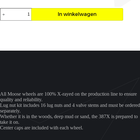
Velg
In winkelwagen
Moose
387M
12X8
4X137
4+4
aantal
All Moose wheels are 100% X-rayed on the production line to ensure
quality and reliability.
Lug nut kit includes 16 lug nuts and 4 valve stems and must be ordered
separately.
Whether it is in the woods, deep mud or sand, the 387X is prepared to
take it on.
Center caps are included with each wheel.