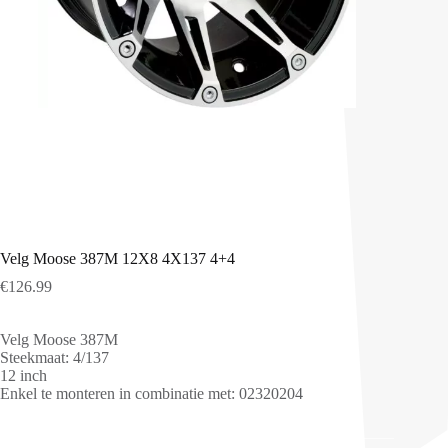
Velg Moose 387M 12X8 4X137 4+4
€
126.99
Velg Moose 387M
Steekmaat: 4/137
12 inch
Enkel te monteren in combinatie met: 02320204