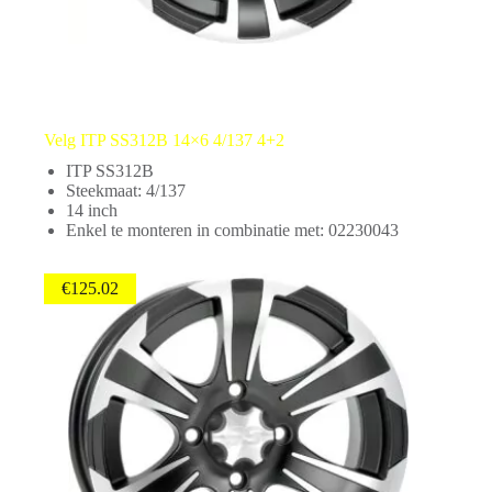
Velg ITP SS312B 14×6 4/137 4+2
ITP SS312B
Steekmaat: 4/137
14 inch
Enkel te monteren in combinatie met: 02230043
€
125.02