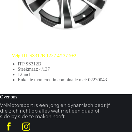
Velg ITP SS312B 12×7 4/137 5+2
ITP SS312B
Steekmaat: 4/137
12 inch
Enkel te monteren in combinatie met: 02230043
Over ons
VNMotorsport is een jong en dynamisch bedrijf
die zich richt op alles wat met een quad of
side by side te maken heeft.