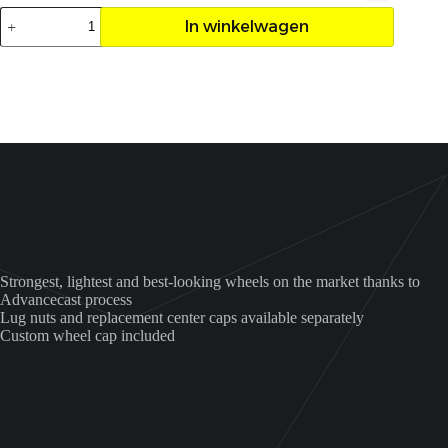
Velg
In winkelwagen
ITP
SS212
14x8
4/110
5+3
aantal
Strongest, lightest and best-looking wheels on the market thanks to
Advancecast process
Lug nuts and replacement center caps available separately
Custom wheel cap included