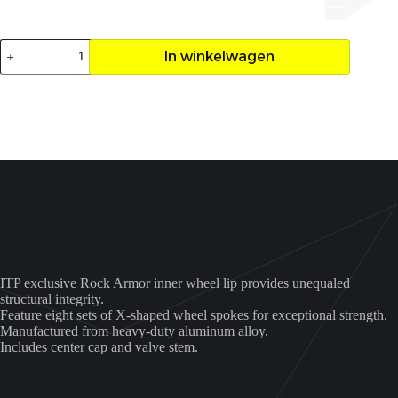
Velg
In winkelwagen
ITP
Inertia
beadlock
14x7
4/137
5+2
aantal
ITP exclusive Rock Armor inner wheel lip provides unequaled
structural integrity.
Feature eight sets of X-shaped wheel spokes for exceptional strength.
Manufactured from heavy-duty aluminum alloy.
Includes center cap and valve stem.