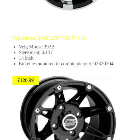
Velg Moose 393B 12X7 4X137 4+3
Velg Moose 393B
Steekmaat: 4/137
14 inch
Enkel te monteren in combinatie met: 02320204
€
126.99