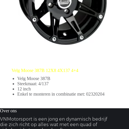
Velg Moose 387B 12X8 4X137 4+4
Velg Moose 387B
Steekmaat: 4/137
12 inch
Enkel te monteren in combinatie met: 02320204
Over ons
VNMotorsport is een jong en dynamisch bedrijf
die zich richt op alles wat met een quad of