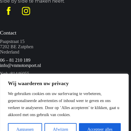
side by side te maken heeft.
Contact
Paapstraat 15
7202 BE Zutphen
Nederland
06 – 81 210 189
info@vnmotorsport.nl
Kvk :81446055
BTW nummer: NL862095840B01
Wij waarderen uw privacy
We gebruiken cookies om uw surfervaring te verbeteren,
Menu
gepersonaliseerde advertenties of inhoud weer te geven en ons
Home
verkeer te analyseren. Door op ‘Alles accepteren’ te klikken, gaat u
Quads
akkoord met ons gebruik van cookies.
Webshop
Over ons
Contact
Aanpassen
Afwijzen
Accepteer alles