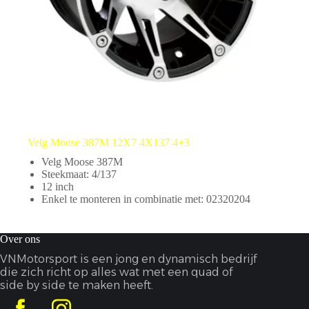
Velg Moose 387M 12X7 4X137 4+3
Velg Moose 387M
Steekmaat: 4/137
12 inch
Enkel te monteren in combinatie met: 02320204
Over ons
VNMotorsport is een jong en dynamisch bedrijf
die zich richt op alles wat met een quad of
side by side te maken heeft.