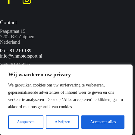
Contact
Paapstraat 15
7202 BE Zutphen
Nederland
06 – 81 210 189
info@vnmotorsport.nl
Kvk :81446055
BTW nummer: NL862095840B01
Wij waarderen uw privacy
We gebruiken cookies om uw surfervaring te verbeteren,
Menu
gepersonaliseerde advertenties of inhoud weer te geven en ons
Home
verkeer te analyseren. Door op ‘Alles accepteren’ te klikken, gaat u
Quads
akkoord met ons gebruik van cookies.
Webshop
Over ons
Contact
Aanpassen
Afwijzen
Accepteer alles
Copyright © 2026 VN Motorsport -
Privacyverklaring
-
Sitemap
- Ontwikkeld door
Best4u Media