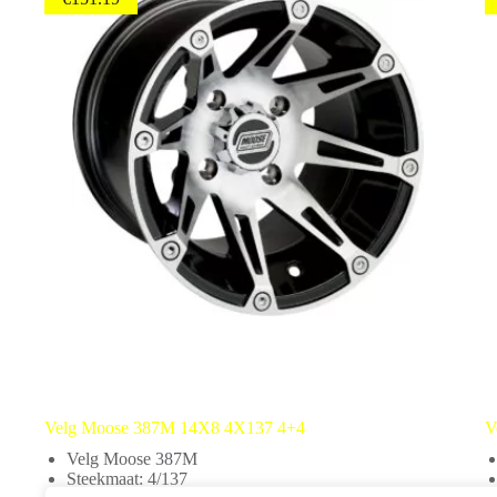
Velg Moose 387M 14X8 4X137 4+4
V
Velg Moose 387M
Steekmaat: 4/137