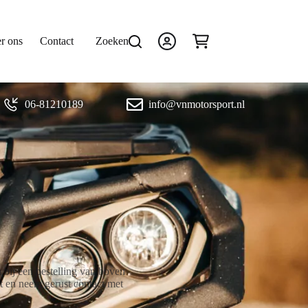
r ons
Contact
Zoeken
Winkelwagen
06-81210189
info@vnmotorsport.nl
bij een bestelling van boven
et en neem gerust contact met