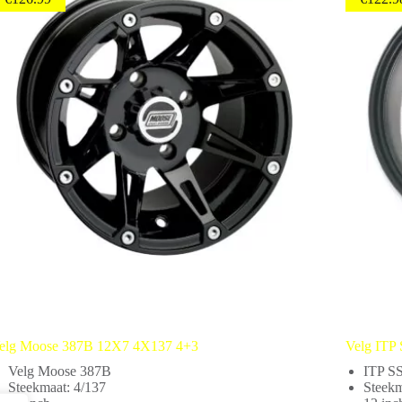
elg Moose 387B 12X7 4X137 4+3
Velg ITP
Velg Moose 387B
ITP S
Steekmaat: 4/137
Steekm