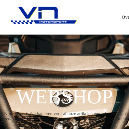
Ove
WEBSHOP
motorsport. Wij hanteren voor al onze artikelen een scherpe prijs en 
rzendkosten. Heeft u vragen over een artikel of bestelling? Twijfel ni
ons op!