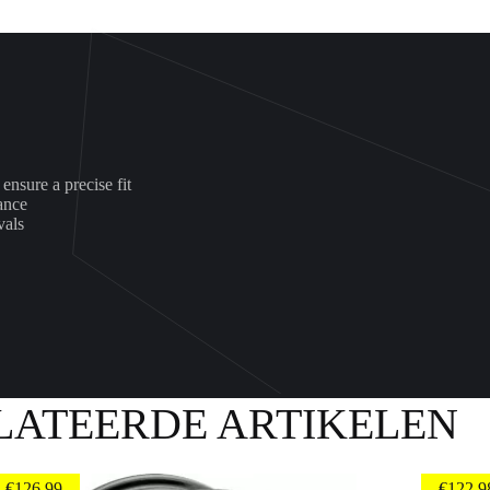
ensure a precise fit
ance
vals
LATEERDE ARTIKELEN
€
126.99
€
122.9