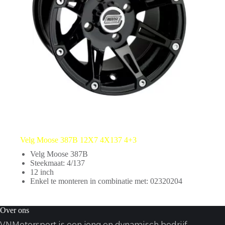
Velg Moose 387B 12X7 4X137 4+3
Velg Moose 387B
Steekmaat: 4/137
12 inch
Enkel te monteren in combinatie met: 02320204
Over ons
VNMotorsport is een jong en dynamisch bedrijf