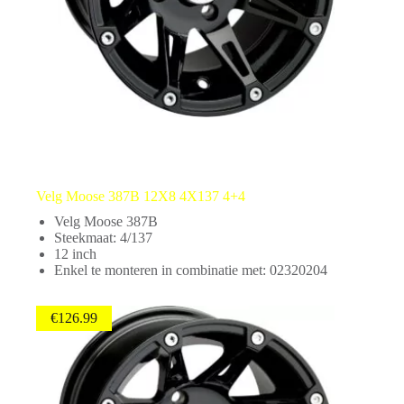
Velg Moose 387B 12X8 4X137 4+4
Velg Moose 387B
Steekmaat: 4/137
12 inch
Enkel te monteren in combinatie met: 02320204
€
126.99