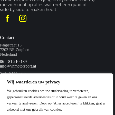
die zich richt op alles wat met een quad of
side by side te maken heeft.
Contact
Paapstraat 15
7202 BE Zutphen
Nederland
06 – 81 210 189
info@vnmotorsport.nl
Kvk :81446055
BTW nummer: NL862095840B01
Wij waarderen uw privacy
We gebruiken cookies om uw surfervaring te verbeteren,
Menu
gepersonaliseerde advertenties of inhoud weer te geven en ons
Home
verkeer te analyseren. Door op ‘Alles accepteren’ te klikken, gaat u
Quads
akkoord met ons gebruik van cookies.
Webshop