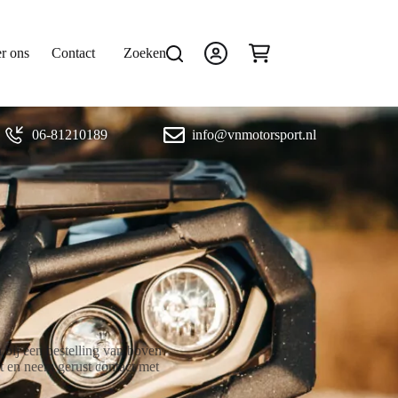
r ons
Contact
Zoeken
Winkelwagen
06-81210189
info@vnmotorsport.nl
bij een bestelling van boven
et en neem gerust contact met