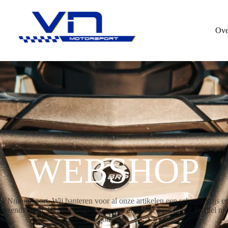
Ove
WEBSHOP
motorsport. Wij hanteren voor al onze artikelen een scherpe prijs en 
rzendkosten. Heeft u vragen over een artikel of bestelling? Twijfel ni
ons op!