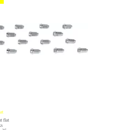
at
t flat
ks