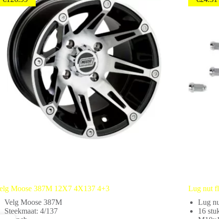
elg Moose 387M 12X7 4X137 4+3
Lug nut fl
Velg Moose 387M
Lug nu
Steekmaat: 4/137
16 stu