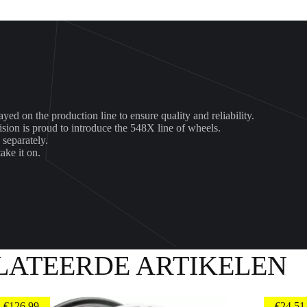
yed on the production line to ensure quality and reliability.
ion is proud to introduce the 548X line of wheels.
 separately.
ake it on.
LATEERDE ARTIKELEN
€
126.99
€
24.51