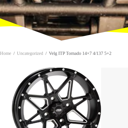
Home
/
Uncategorized
/
Velg ITP Tornado 14×7 4/137 5+2