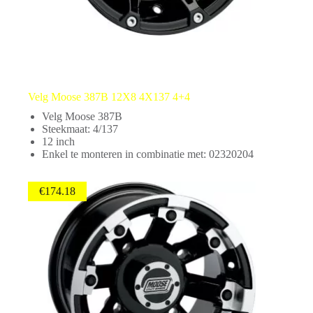
Velg Moose 387B 12X8 4X137 4+4
Velg Moose 387B
Steekmaat: 4/137
12 inch
Enkel te monteren in combinatie met: 02320204
€
174.18