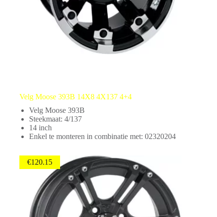
Velg Moose 393B 14X8 4X137 4+4
Velg Moose 393B
Steekmaat: 4/137
14 inch
Enkel te monteren in combinatie met: 02320204
€
120.15