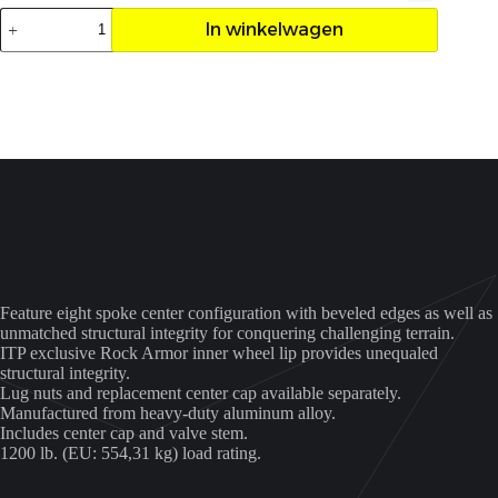
Velg
In winkelwagen
ITP
Tornado
14x7
4/137
5+2
aantal
Feature eight spoke center configuration with beveled edges as well as
unmatched structural integrity for conquering challenging terrain.
ITP exclusive Rock Armor inner wheel lip provides unequaled
structural integrity.
Lug nuts and replacement center cap available separately.
Manufactured from heavy-duty aluminum alloy.
Includes center cap and valve stem.
1200 lb. (EU: 554,31 kg) load rating.