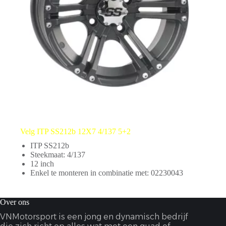
Velg ITP SS212b 12X7 4/137 5+2
ITP SS212b
Steekmaat: 4/137
12 inch
Enkel te monteren in combinatie met: 02230043
Over ons
VNMotorsport is een jong en dynamisch bedrijf