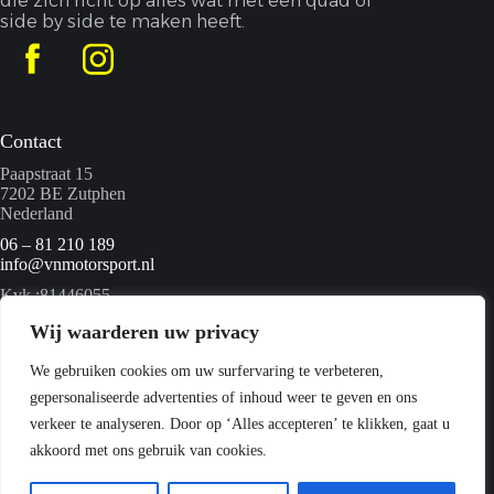
die zich richt op alles wat met een quad of
side by side te maken heeft.
Contact
Paapstraat 15
7202 BE Zutphen
Nederland
06 – 81 210 189
info@vnmotorsport.nl
Kvk :81446055
BTW nummer: NL862095840B01
Wij waarderen uw privacy
We gebruiken cookies om uw surfervaring te verbeteren,
Menu
gepersonaliseerde advertenties of inhoud weer te geven en ons
Home
verkeer te analyseren. Door op ‘Alles accepteren’ te klikken, gaat u
Quads
akkoord met ons gebruik van cookies.
Webshop
Over ons