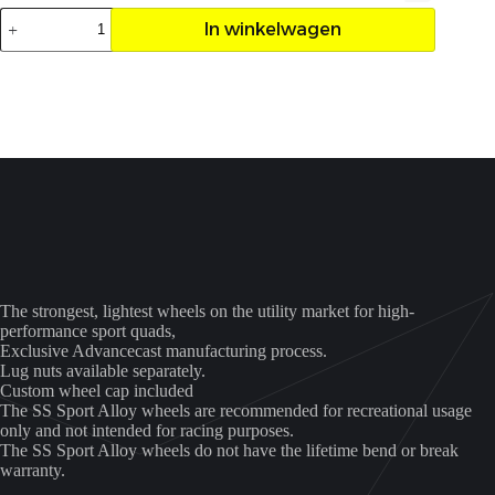
Velg
In winkelwagen
ITP
S12B
10X5
4/156
3+2
aantal
The strongest, lightest wheels on the utility market for high-
performance sport quads,
Exclusive Advancecast manufacturing process.
Lug nuts available separately.
Custom wheel cap included
The SS Sport Alloy wheels are recommended for recreational usage
only and not intended for racing purposes.
The SS Sport Alloy wheels do not have the lifetime bend or break
warranty.