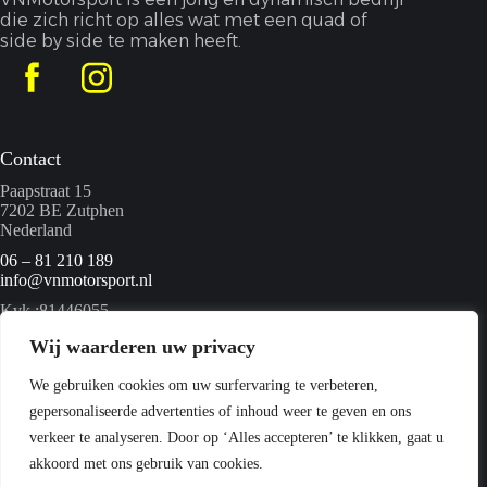
die zich richt op alles wat met een quad of
side by side te maken heeft.
Contact
Paapstraat 15
7202 BE Zutphen
Nederland
06 – 81 210 189
info@vnmotorsport.nl
Kvk :81446055
BTW nummer: NL862095840B01
Wij waarderen uw privacy
We gebruiken cookies om uw surfervaring te verbeteren,
Menu
gepersonaliseerde advertenties of inhoud weer te geven en ons
Home
verkeer te analyseren. Door op ‘Alles accepteren’ te klikken, gaat u
Quads
akkoord met ons gebruik van cookies.
Webshop