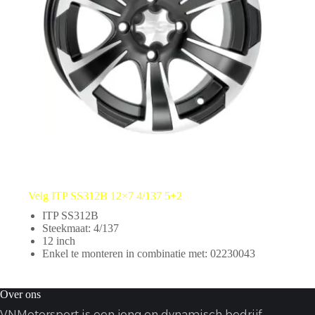
Velg ITP SS312B 12×7 4/137 5+2
ITP SS312B
Steekmaat: 4/137
12 inch
Enkel te monteren in combinatie met: 02230043
Over ons
VNMotorsport is een jong en dynamisch bedrijf