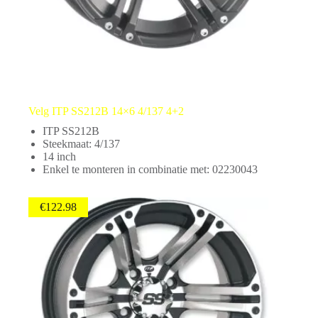
Velg ITP SS212B 14×6 4/137 4+2
ITP SS212B
Steekmaat: 4/137
14 inch
Enkel te monteren in combinatie met: 02230043
€
122.98