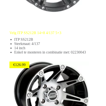
Velg ITP SS212B 14×8 4/137 5+3
ITP SS212B
Steekmaat: 4/137
14 inch
Enkel te monteren in combinatie met: 02230043
€
126.99