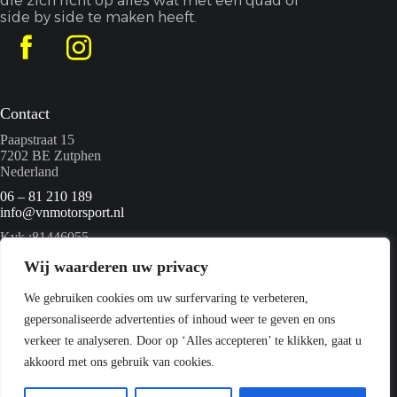
die zich richt op alles wat met een quad of
side by side te maken heeft.
Contact
Paapstraat 15
7202 BE Zutphen
Nederland
06 – 81 210 189
info@vnmotorsport.nl
Kvk :81446055
BTW nummer: NL862095840B01
Wij waarderen uw privacy
We gebruiken cookies om uw surfervaring te verbeteren,
Menu
gepersonaliseerde advertenties of inhoud weer te geven en ons
Home
verkeer te analyseren. Door op ‘Alles accepteren’ te klikken, gaat u
Quads
akkoord met ons gebruik van cookies.
Webshop
Over ons