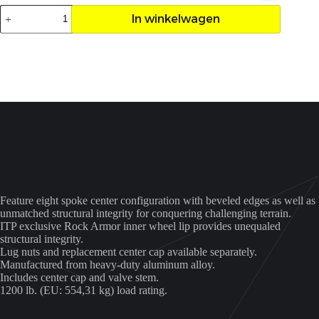
Velg
In winkelwagen
ITP
Cycl
14x7
4/137
5+2
aantal
Feature eight spoke center configuration with beveled edges as well as
unmatched structural integrity for conquering challenging terrain.
ITP exclusive Rock Armor inner wheel lip provides unequaled
structural integrity.
Lug nuts and replacement center cap available separately.
Manufactured from heavy-duty aluminum alloy.
Includes center cap and valve stem.
1200 lb. (EU: 554,31 kg) load rating.