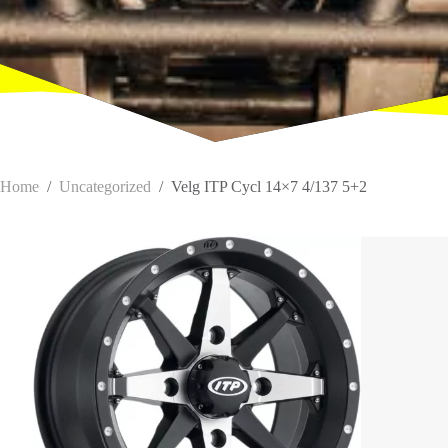
Home
/
Uncategorized
/
Velg ITP Cycl 14×7 4/137 5+2