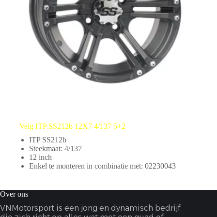
Velg ITP SS212b 12X7 4/137 5+2
ITP SS212b
Steekmaat: 4/137
12 inch
Enkel te monteren in combinatie met: 02230043
Over ons
VNMotorsport is een jong en dynamisch bedrijf