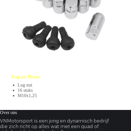
Lug nut Moose
Lug nut
16 stuks
M10x1,25
Over ons
VNMotorsport is een jong en dynamisch bedrijf
die zich richt op alles wat met een quad of