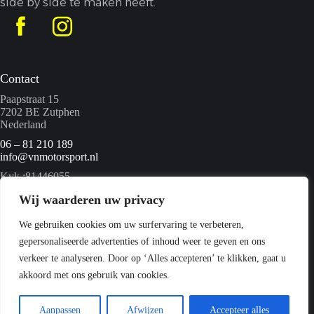
side by side te maken heeft.
Contact
Paapstraat 15
7202 BE Zutphen
Nederland
06 – 81 210 189
info@vnmotorsport.nl
Kvk :81446055
BTW nummer: NL862095840B01
Wij waarderen uw privacy
We gebruiken cookies om uw surfervaring te verbeteren,
Menu
gepersonaliseerde advertenties of inhoud weer te geven en ons
Home
verkeer te analyseren. Door op ‘Alles accepteren’ te klikken, gaat u
Quads
akkoord met ons gebruik van cookies.
Webshop
Over ons
Contact
Aanpassen
Afwijzen
Accepteer alles