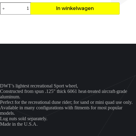
Velg
In winkelwagen
DWT
Blue
label
10x4
4/156
2+2
aantal
DWT’s lightest recreational Sport wheel,
Constructed from spun .125″ thick 6061 heat-treated aircraft-grade
aluminum.
Perfect for the recreational dune rider; for sand or mini quad use only.
Available in many configurations with fitments for most popular
models.
Lug nuts sold separately.
Made in the U.S.A.