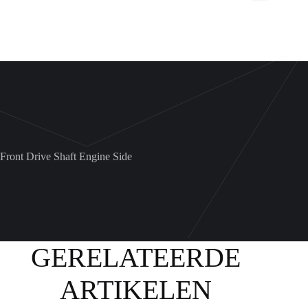
all
balls
Can-
am
aantal
Front Drive Shaft Engine Side
GERELATEERDE
ARTIKELEN