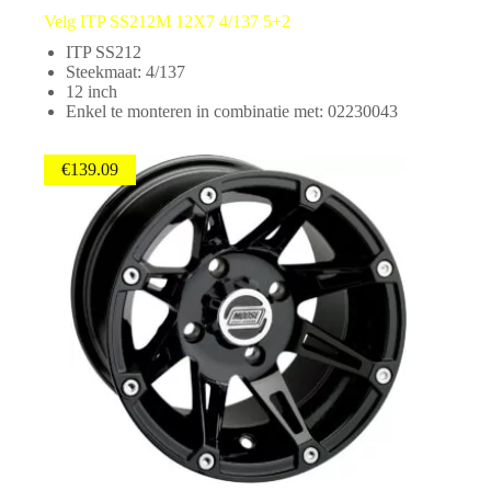
Velg ITP SS212M 12X7 4/137 5+2
ITP SS212
Steekmaat: 4/137
12 inch
Enkel te monteren in combinatie met: 02230043
€
139.09