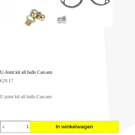
U-Joint kit all balls Can-am
€
29.17
U-joint kit all balls Can-am
U-
In winkelwagen
Joint
kit