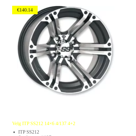
€
140.14
Velg ITP SS212 14×6 4/137 4+2
ITP SS212