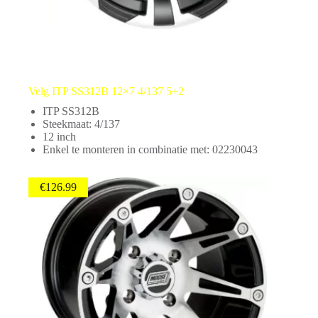
Velg ITP SS312B 12×7 4/137 5+2
ITP SS312B
Steekmaat: 4/137
12 inch
Enkel te monteren in combinatie met: 02230043
€
126.99