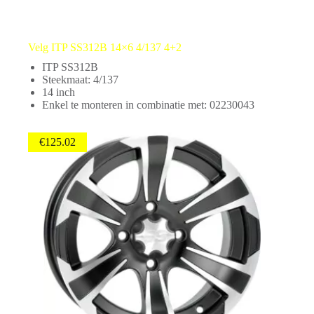
Velg ITP SS312B 14×6 4/137 4+2
ITP SS312B
Steekmaat: 4/137
14 inch
Enkel te monteren in combinatie met: 02230043
€
125.02