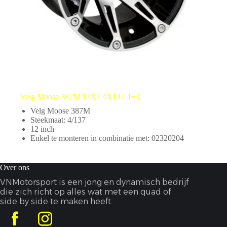
Velg Moose 387M 12X7 4X137 4+3
Velg Moose 387M
Steekmaat: 4/137
12 inch
Enkel te monteren in combinatie met: 02320204
Over ons
VNMotorsport is een jong en dynamisch bedrijf
die zich richt op alles wat met een quad of
side by side te maken heeft.