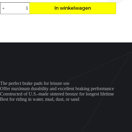
Remblokken
In winkelwagen
achter
EBC
Raptor
700
aantal
The perfect brake pads for leisure use
Offer maximum durability and excellent braking performance
Constructed of U.S.-made sintered bronze for longest lifetime
Best for riding in water, mud, dust, or sand