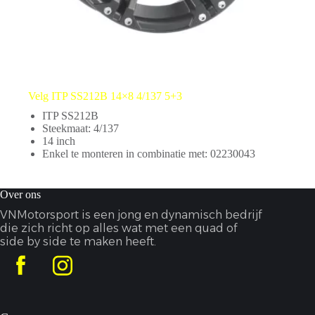
Velg ITP SS212B 14×8 4/137 5+3
ITP SS212B
Steekmaat: 4/137
14 inch
Enkel te monteren in combinatie met: 02230043
Over ons
VNMotorsport is een jong en dynamisch bedrijf
die zich richt op alles wat met een quad of
side by side te maken heeft.