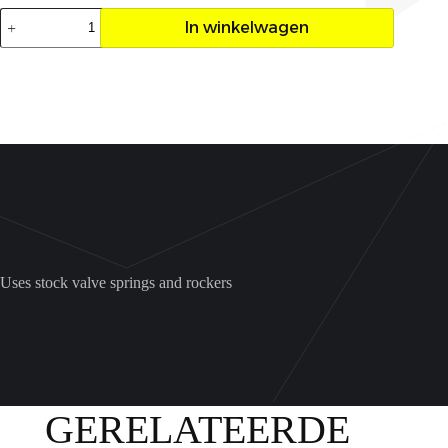
Nokkenas
In winkelwagen
Hotcam
stage
1
grizzly
700
aantal
Uses stock valve springs and rockers
GERELATEERDE