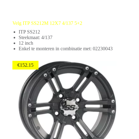
Velg ITP SS212M 12X7 4/137 5+2
ITP SS212
Steekmaat: 4/137
12 inch
Enkel te monteren in combinatie met: 02230043
€
152.15