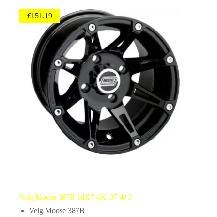
€
151.19
Velg Moose 387B 14X7 4X137 4+3
Velg Moose 387B