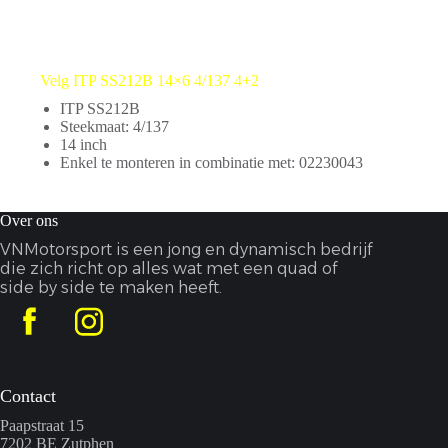
Velg ITP SS212B 14×6 4/137 4+2
ITP SS212B
Steekmaat: 4/137
14 inch
Enkel te monteren in combinatie met: 02230043
Over ons
VNMotorsport is een jong en dynamisch bedrijf
die zich richt op alles wat met een quad of
side by side te maken heeft.
Contact
Paapstraat 15
7202 BE Zutphen