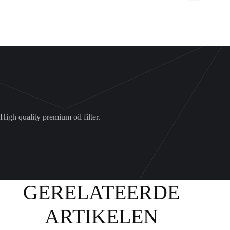
am
HF152
aantal
High quality premium oil filter.
GERELATEERDE
ARTIKELEN