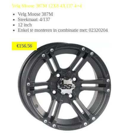
Velg Moose 387M 12X8 4X137 4+4
Velg Moose 387M
Steekmaat: 4/137
12 inch
Enkel te monteren in combinatie met: 02320204
€
156.56