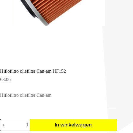
Hiflofiltro oliefilter Can-am HF152
€
8.06
Hiflofiltro oliefilter Can-am
Hiflofiltro
In winkelwagen
oliefilter
Can-