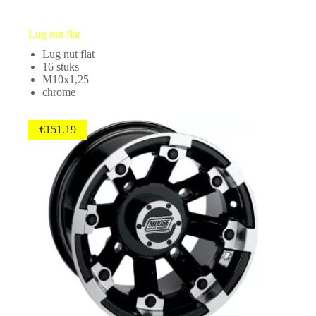
Lug nut flat
Lug nut flat
16 stuks
M10x1,25
chrome
€
151.19