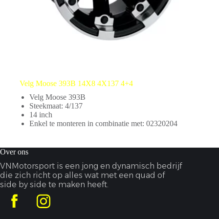
Velg Moose 393B 14X8 4X137 4+4
Velg Moose 393B
Steekmaat: 4/137
14 inch
Enkel te monteren in combinatie met: 02320204
Over ons
VNMotorsport is een jong en dynamisch bedrijf
die zich richt op alles wat met een quad of
side by side te maken heeft.