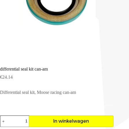
differential seal kit can-am
€
24.14
Differential seal kit, Moose racing can-am
differential
In winkelwagen
seal
kit