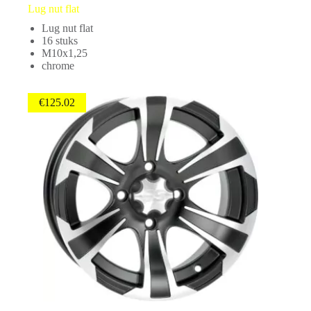
Lug nut flat
Lug nut flat
16 stuks
M10x1,25
chrome
€
125.02