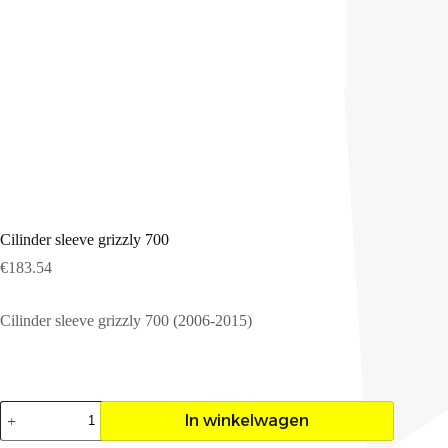
Cilinder sleeve grizzly 700
€
183.54
Cilinder sleeve grizzly 700 (2006-2015)
Cilinder
In winkelwagen
sleeve
grizzly