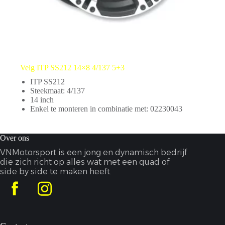
Velg ITP SS212 14×8 4/137 5+3
ITP SS212
Steekmaat: 4/137
14 inch
Enkel te monteren in combinatie met: 02230043
Over ons
VNMotorsport is een jong en dynamisch bedrijf
die zich richt op alles wat met een quad of
side by side te maken heeft.