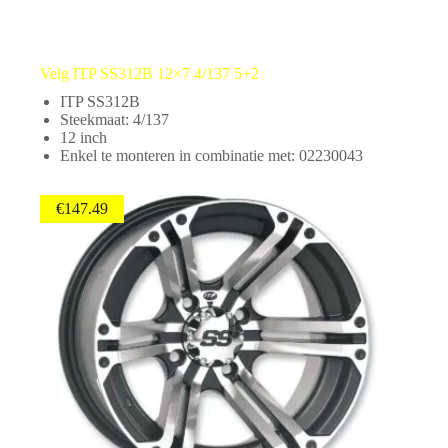
Velg ITP SS312B 12×7 4/137 5+2
ITP SS312B
Steekmaat: 4/137
12 inch
Enkel te monteren in combinatie met: 02230043
€
147.49