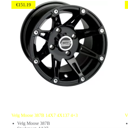
€
151.19
Velg Moose 387B 14X7 4X137 4+3
V
Velg Moose 387B