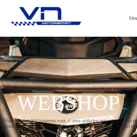
Ove
WEBSHOP
motorsport. Wij hanteren voor al onze artikelen een scherpe prijs en 
rzendkosten. Heeft u vragen over een artikel of bestelling? Twijfel ni
ons op!