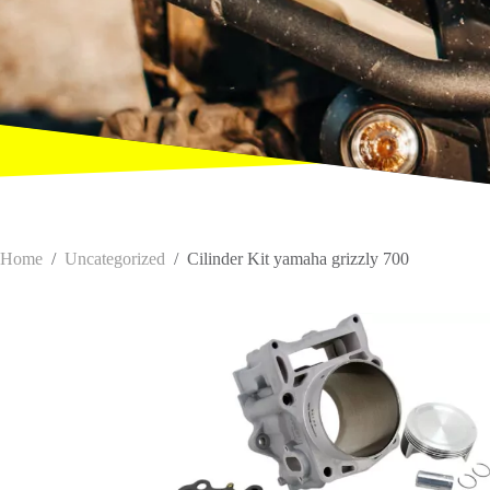
Home
/
Uncategorized
/
Cilinder Kit yamaha grizzly 700