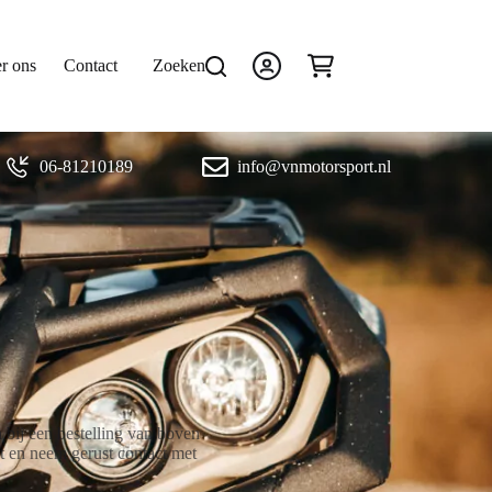
r ons
Contact
Zoeken
Winkelwagen
06-81210189
info@vnmotorsport.nl
bij een bestelling van boven
et en neem gerust contact met