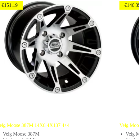
€
151.19
€
146.3
elg Moose 387M 14X8 4X137 4+4
Velg Moo
Velg Moose 387M
Velg 