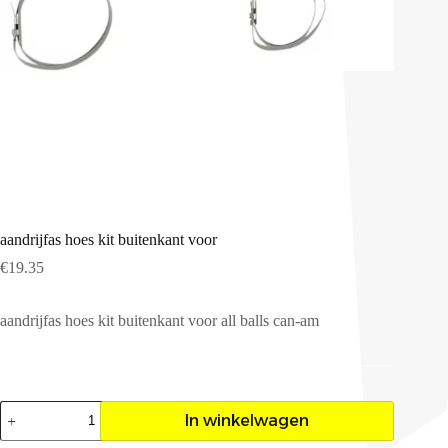
aandrijfas hoes kit buitenkant voor
€
19.35
aandrijfas hoes kit buitenkant voor all balls can-am
aandrijfas
In winkelwagen
hoes
kit