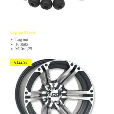
Lug nut Moose
Lug nut
16 stuks
M10x1,25
€
122.98