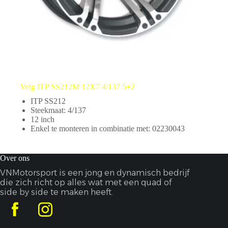
Velg ITP SS212M 12X7 4/137 5+2
ITP SS212
Steekmaat: 4/137
12 inch
Enkel te monteren in combinatie met: 02230043
Over ons
VNMotorsport is een jong en dynamisch bedrijf
die zich richt op alles wat met een quad of
side by side te maken heeft.