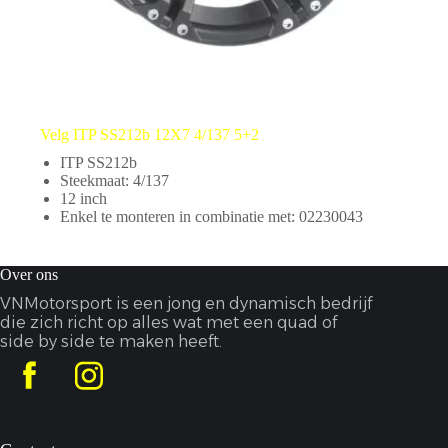
Velg ITP SS212b 12X7 4/137 5+2
ITP SS212b
Steekmaat: 4/137
12 inch
Enkel te monteren in combinatie met: 02230043
Over ons
VNMotorsport is een jong en dynamisch bedrijf
die zich richt op alles wat met een quad of
side by side te maken heeft.