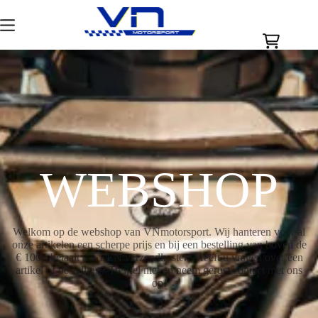
Ga
naar
06-81210189
info@vnmotorsport.nl
de
inhoud
Winkelwag
WEBSHOP
Welkom op de webshop van VNmotorsport. Wij hanteren voor al
onze artikelen een scherpe prijs en bij een bestelling van boven de
€ 100,- betaalt u GEEN verzendkosten. Heeft u vragen over een
artikel of bestelling? Twijfel niet en neem gerust contact met ons
op!