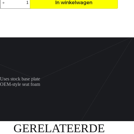
In winkelwagen
Foam
Grizzly
550/700
aantal
Uses stock base plate
OEM-style seat foam
GERELATEERDE