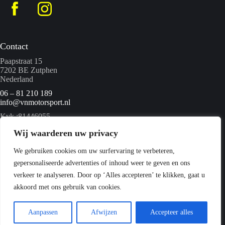
Contact
Paapstraat 15
7202 BE Zutphen
Nederland
06 – 81 210 189
info@vnmotorsport.nl
Kvk :81446055
BTW nummer: NL862095840B01
Wij waarderen uw privacy
We gebruiken cookies om uw surfervaring te verbeteren,
Menu
gepersonaliseerde advertenties of inhoud weer te geven en ons
Home
verkeer te analyseren. Door op ‘Alles accepteren’ te klikken, gaat u
Quads
akkoord met ons gebruik van cookies.
Webshop
Over ons
Contact
Aanpassen
Afwijzen
Accepteer alles
Copyright © 2026 VN Motorsport -
Privacyverklaring
-