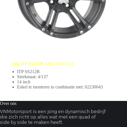
Velg ITP SS212B 14×6 4/137 4+2
ITP SS212B
Steekmaat: 4/137
14 inch
Enkel te monteren in combinatie met: 02230043
Over ons
VNMotorsport is een jong en dynamisch bedrijf
die zich richt op alles wat met een quad of
side by side te maken heeft.