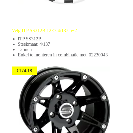
Velg ITP SS312B 12×7 4/137 5+2
ITP SS312B
Steekmaat: 4/137
12 inch
Enkel te monteren in combinatie met: 02230043
€
174.18