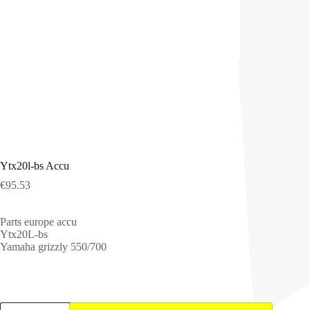
Ytx20l-bs Accu
€
95.53
Parts europe accu
Ytx20L-bs
Yamaha grizzly 550/700
Ytx20l-