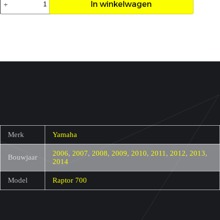
In winkelwagen
pakking
set
Raptor
700
aantal
Merk
Yamaha
2006
,
2007
,
2008
,
2009
,
2010
,
2011
,
2012
,
2013
,
Bouwjaar
2014
Model
Raptor 700