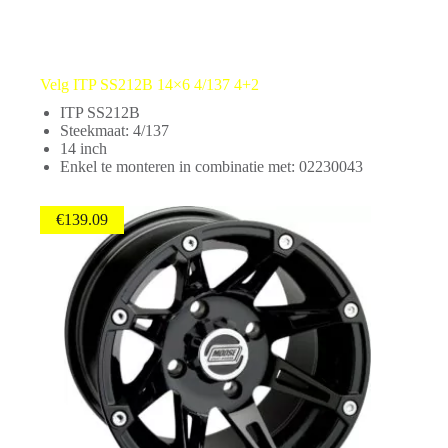
Velg ITP SS212B 14×6 4/137 4+2
ITP SS212B
Steekmaat: 4/137
14 inch
Enkel te monteren in combinatie met: 02230043
€
139.09