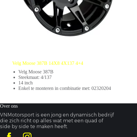
Velg Moose 387B 14X8 4X137 4+4
Velg Moose 387B
Steekmaat: 4/137
14 inch
Enkel te monteren in combinatie met: 02320204
Over ons
VNMotorsport is een jong en dynamisch bedrijf
die zich richt op alles wat met een quad of
side by side te maken heeft.