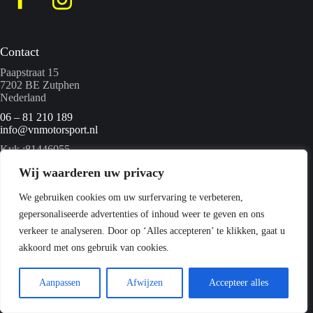
Contact
Paapstraat 15
7202 BE Zutphen
Nederland
06 – 81 210 189
info@vnmotorsport.nl
Kvk :81446055
BTW nummer: NL862095840B01
Wij waarderen uw privacy
We gebruiken cookies om uw surfervaring te verbeteren,
Menu
gepersonaliseerde advertenties of inhoud weer te geven en ons
Home
verkeer te analyseren. Door op ‘Alles accepteren’ te klikken, gaat u
Quads
akkoord met ons gebruik van cookies.
Webshop
Over ons
Contact
Aanpassen
Afwijzen
Accepteer alles
Copyright © 2026 VN Motorsport -
Privacyverklaring
-
Sitemap
- Ontwikkeld door
Best4u Media