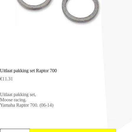
Uitlaat pakking set Raptor 700
€
11.31
Uitlaat pakking set,
Moose racing.
Yamaha Raptor 700. (06-14)
Uitlaat