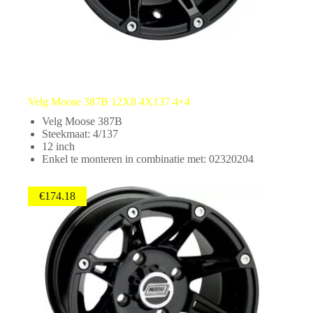
Velg Moose 387B 12X8 4X137 4+4
Velg Moose 387B
Steekmaat: 4/137
12 inch
Enkel te monteren in combinatie met: 02320204
€
174.18