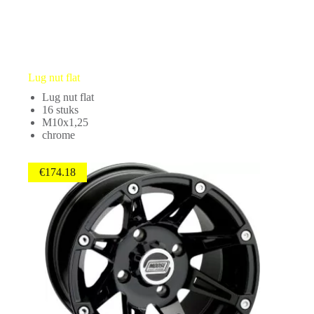
Lug nut flat
Lug nut flat
16 stuks
M10x1,25
chrome
€
174.18