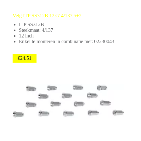
Velg ITP SS312B 12×7 4/137 5+2
ITP SS312B
Steekmaat: 4/137
12 inch
Enkel te monteren in combinatie met: 02230043
€
24.51