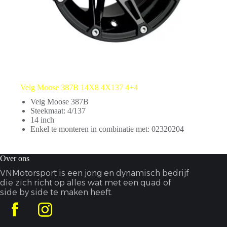
Velg Moose 387B 14X8 4X137 4+4
Velg Moose 387B
Steekmaat: 4/137
14 inch
Enkel te monteren in combinatie met: 02320204
Over ons
VNMotorsport is een jong en dynamisch bedrijf
die zich richt op alles wat met een quad of
side by side te maken heeft.