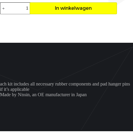
Remklauw
In winkelwagen
revisie
set
voor
grizzly
550/700
aantal
ach kit includes all necessary rubber components and pad hanger pins
if it’s applicable
Made by Nissin, an OE manufacturer in Japan