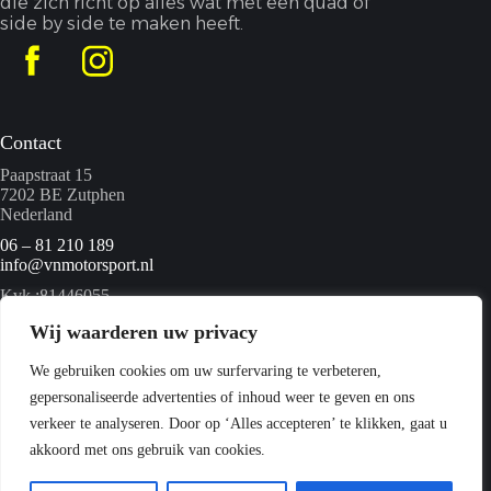
die zich richt op alles wat met een quad of
side by side te maken heeft.
Contact
Paapstraat 15
7202 BE Zutphen
Nederland
06 – 81 210 189
info@vnmotorsport.nl
Kvk :81446055
BTW nummer: NL862095840B01
Wij waarderen uw privacy
We gebruiken cookies om uw surfervaring te verbeteren,
Menu
gepersonaliseerde advertenties of inhoud weer te geven en ons
Home
verkeer te analyseren. Door op ‘Alles accepteren’ te klikken, gaat u
Quads
akkoord met ons gebruik van cookies.
Webshop
Over ons