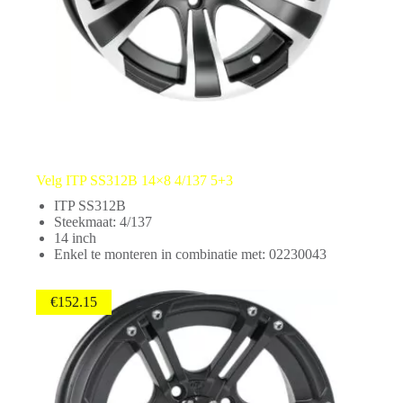
Velg ITP SS312B 14×8 4/137 5+3
ITP SS312B
Steekmaat: 4/137
14 inch
Enkel te monteren in combinatie met: 02230043
€
152.15