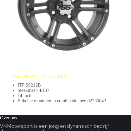
Velg ITP SS212B 14×8 4/137 5+3
ITP SS212B
Steekmaat: 4/137
14 inch
Enkel te monteren in combinatie met: 02230043
Over ons
VNMotorsport is een jong en dynamisch bedrijf