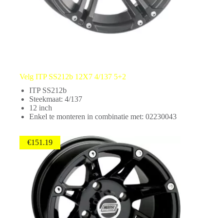
Velg ITP SS212b 12X7 4/137 5+2
ITP SS212b
Steekmaat: 4/137
12 inch
Enkel te monteren in combinatie met: 02230043
€
151.19