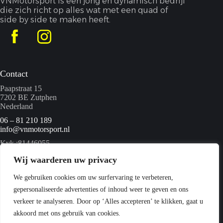
VNMotorsport is een jong en dynamisch bedrijf
die zich richt op alles wat met een quad of
side by side te maken heeft.
Contact
Paapstraat 15
7202 BE Zutphen
Nederland
06 – 81 210 189
info@vnmotorsport.nl
Kvk :81446055
BTW nummer: NL862095840B01
Wij waarderen uw privacy
We gebruiken cookies om uw surfervaring te verbeteren,
Menu
gepersonaliseerde advertenties of inhoud weer te geven en ons
Home
verkeer te analyseren. Door op ‘Alles accepteren’ te klikken, gaat u
Quads
akkoord met ons gebruik van cookies.
Webshop