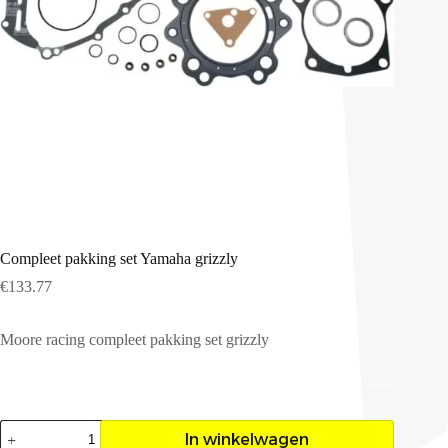
Compleet pakking set Yamaha grizzly
€
133.77
Moore racing compleet pakking set grizzly
Compleet
In winkelwagen
pakking