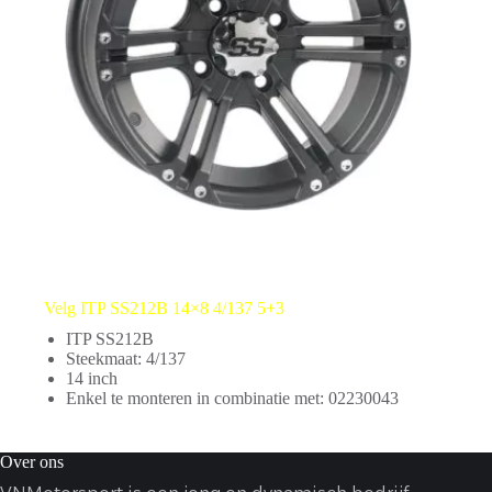
Velg ITP SS212B 14×8 4/137 5+3
ITP SS212B
Steekmaat: 4/137
14 inch
Enkel te monteren in combinatie met: 02230043
Over ons