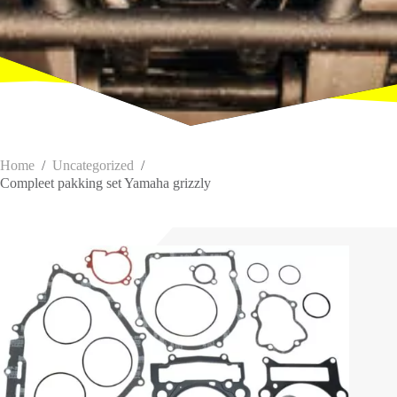
Home
/
Uncategorized
/
Compleet pakking set Yamaha grizzly