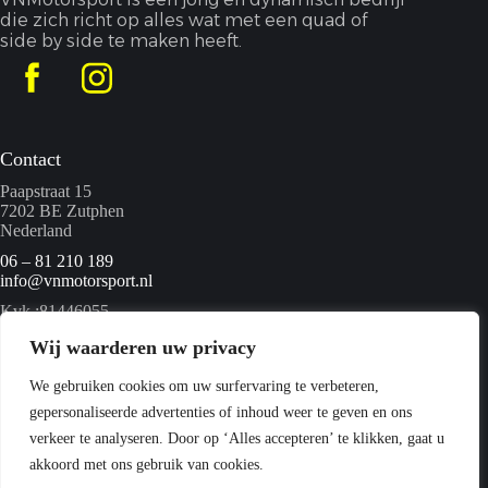
die zich richt op alles wat met een quad of
side by side te maken heeft.
Contact
Paapstraat 15
7202 BE Zutphen
Nederland
06 – 81 210 189
info@vnmotorsport.nl
Kvk :81446055
BTW nummer: NL862095840B01
Wij waarderen uw privacy
We gebruiken cookies om uw surfervaring te verbeteren,
Menu
gepersonaliseerde advertenties of inhoud weer te geven en ons
Home
verkeer te analyseren. Door op ‘Alles accepteren’ te klikken, gaat u
Quads
akkoord met ons gebruik van cookies.
Webshop