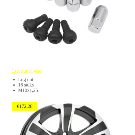
Lug nut Moose
Lug nut
16 stuks
M10x1,25
€
172.28