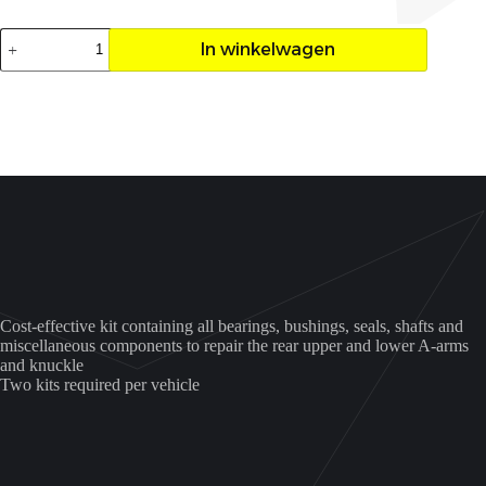
Achterwiel
In winkelwagen
ophanging
lager
set
Grizzly
550/700
aantal
Cost-effective kit containing all bearings, bushings, seals, shafts and
miscellaneous components to repair the rear upper and lower A-arms
and knuckle
Two kits required per vehicle