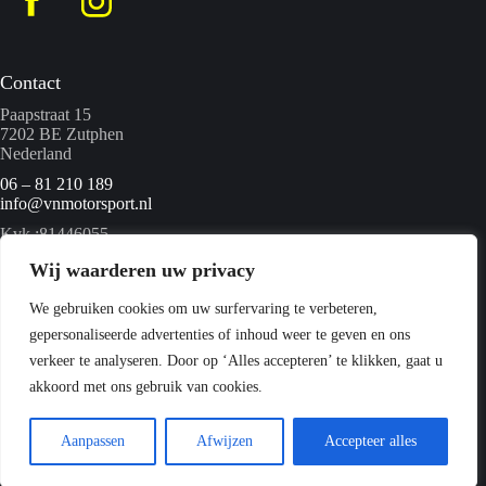
Contact
Paapstraat 15
7202 BE Zutphen
Nederland
06 – 81 210 189
info@vnmotorsport.nl
Kvk :81446055
BTW nummer: NL862095840B01
Wij waarderen uw privacy
We gebruiken cookies om uw surfervaring te verbeteren,
Menu
gepersonaliseerde advertenties of inhoud weer te geven en ons
Home
verkeer te analyseren. Door op ‘Alles accepteren’ te klikken, gaat u
Quads
akkoord met ons gebruik van cookies.
Webshop
Over ons
Contact
Aanpassen
Afwijzen
Accepteer alles
Copyright © 2026 VN Motorsport -
Privacyverklaring
-
Sitemap
- Ontwikkeld door
Best4u Media