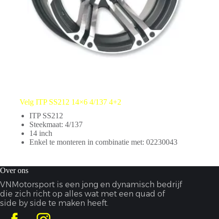
Velg ITP SS212 14×6 4/137 4+2
ITP SS212
Steekmaat: 4/137
14 inch
Enkel te monteren in combinatie met: 02230043
Over ons
VNMotorsport is een jong en dynamisch bedrijf
die zich richt op alles wat met een quad of
side by side te maken heeft.