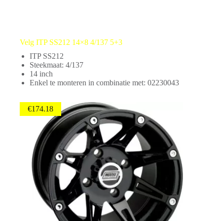
Velg ITP SS212 14×8 4/137 5+3
ITP SS212
Steekmaat: 4/137
14 inch
Enkel te monteren in combinatie met: 02230043
€
174.18