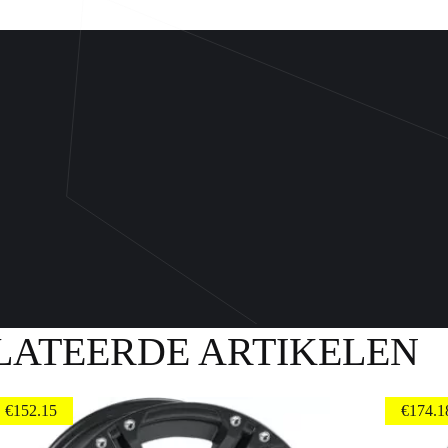
LATEERDE ARTIKELEN
€
152.15
€
174.1