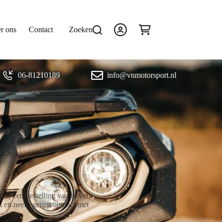
r ons
Contact
Zoeken
Winkelwagen
06-81210189
info@vnmotorsport.nl
bij een bestelling van boven
et en neem gerust contact met