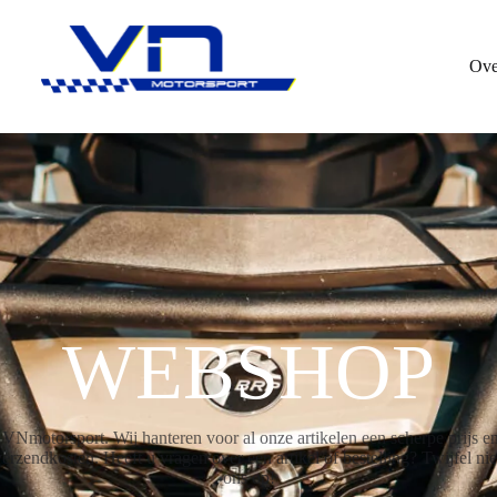
Ove
WEBSHOP
motorsport. Wij hanteren voor al onze artikelen een scherpe prijs en 
rzendkosten. Heeft u vragen over een artikel of bestelling? Twijfel ni
ons op!