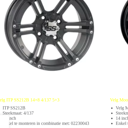
elg ITP SS212B 14×8 4/137 5+3
Velg Moo
ITP SS212B
Velg 
Steekmaat: 4/137
Steekm
14 inch
14 inc
Enkel te monteren in combinatie met: 02230043
Enkel 