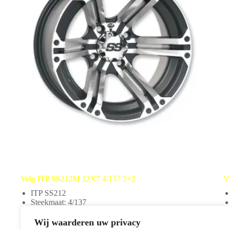
Velg ITP SS212M 12X7 4/137 5+2
V
ITP SS212
Steekmaat: 4/137
12 inch
Enkel te monteren in combinatie met: 02230043
Wij waarderen uw privacy