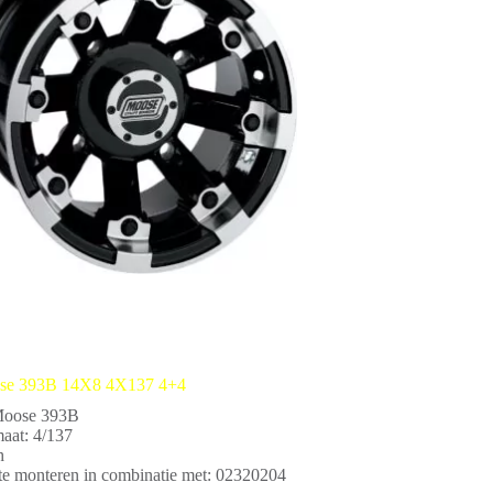
se 393B 14X8 4X137 4+4
Moose 393B
aat: 4/137
h
te monteren in combinatie met: 02320204