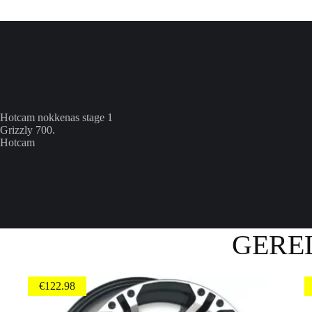
Hotcam nokkenas stage 1
Grizzly 700.
Hotcam
GERE
€
122.98