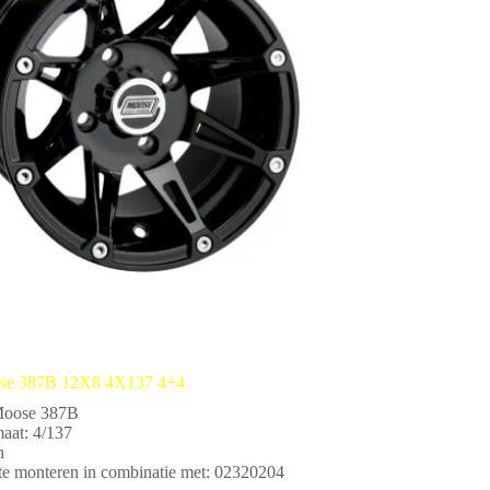
se 387B 12X8 4X137 4+4
Moose 387B
aat: 4/137
h
te monteren in combinatie met: 02320204