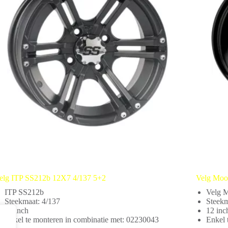
elg ITP SS212b 12X7 4/137 5+2
Velg Moo
ITP SS212b
Velg 
Steekmaat: 4/137
Steekm
12 inch
12 inc
Enkel te monteren in combinatie met: 02230043
Enkel 