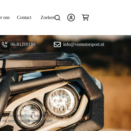
r ons
Contact
Zoeken
Winkelwagen
06-81210189
info@vnmotorsport.nl
bij een bestelling van boven
et en neem gerust contact met