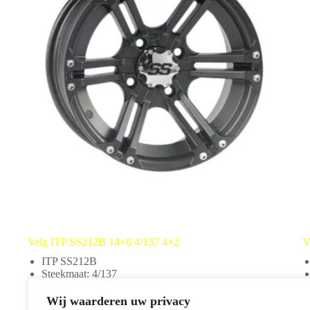
Velg ITP SS212B 14×6 4/137 4+2
V
ITP SS212B
Steekmaat: 4/137
14 inch
Enkel te monteren in combinatie met: 02230043
Wij waarderen uw privacy