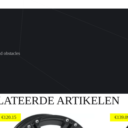
ad obstacles
LATEERDE ARTIKELEN
€
120.15
€
139.0