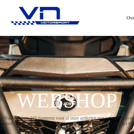
Ove
WEBSHOP
motorsport. Wij hanteren voor al onze artikelen een scherpe prijs en 
rzendkosten. Heeft u vragen over een artikel of bestelling? Twijfel ni
ons op!